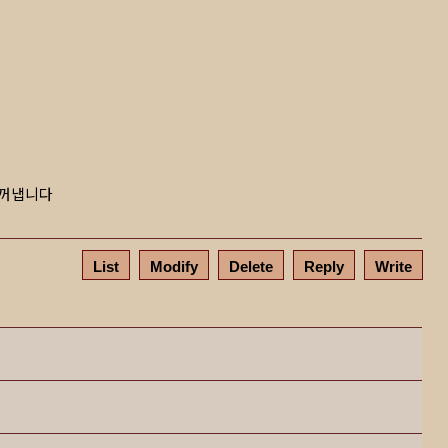
 꺼냅니다
List
Modify
Delete
Reply
Write