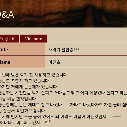
Q&A
English
Vietnam
Title
새악기 불안증???
Name
이진호
이번에 받은 악기 잘 사용하고 있습니다
연습도 꾸준히 하고 있습니다
하지만 저에게 큰문제가 있습니다
연습하는 시간만큼 악기 살피고 쓰다듬고 닦고 어디 이상있나 살피고 하
비등 비등 한것입니다
출근할때는 문은 제대로 잠고 나왔나...... 차타고 나갔다가도 차를 돌려 
문 잠근거 확인하고 합니다
악기에 먼지만 조금 묻어 있어도 왜 이리도 마음이 아픈것인지......ㅜㅜ
"어머나 ...머...머 ...먼지....컥"