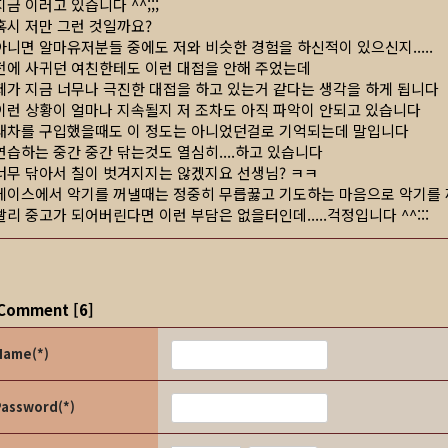
지금 이러고 있습니다 ^^;;;
혹시 저만 그런 것일까요?
아니면 알마유저분들 중에도 저와 비슷한 경험을 하신적이 있으신지.....
전에 사귀던 여친한테도 이런 대접을 안해 주었는데
제가 지금 너무나 극진한 대접을 하고 있는거 같다는 생각을 하게 됩니다
이런 상황이 얼마나 지속될지 저 조차도 아직 파악이 안되고 있습니다
새차를 구입했을때도 이 정도는 아니었던걸로 기억되는데 말입니다
연습하는 중간 중간 닦는것도 열심히....하고 있습니다
너무 닦아서 칠이 벗겨지지는 않겠지요 선생님? ㅋㅋ
케이스에서 악기를 꺼낼때는 정중히 무릅꿇고 기도하는 마음으로 악기를
빨리 중고가 되어버린다면 이런 부담은 없을터인데.....걱정입니다 ^^:::
Comment
[
6
]
Name(*)
Password(*)