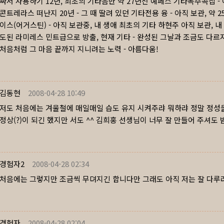
싸서 사용하기 12년, 최초의 기타음반 약 27년전 예페스 기타독주곡집 - 
콘트레라스 떠난지 20년 - 그 때 딸려 있던 기타전용 융 - 아직 보관, 약 
이스(어거스틴) - 아직 보관중, 내 생애 최초의 기타 하현주 아직 보관, 내 
도된 라미레스 민트급으로 방출, 현재 기타 - 완성된 그날과 조금도 다르지
처음처럼 그 마음 끝까지 지니려는 노력 - 아름다움!
김동현
2008-04-28 10:49
저도 처음에는 겨울철에 매일매일 습도 유지 시켜주랴 뭐하랴 정말 정성을 쏟
정상(?)이 되긴 했지만 서도 ^^ 김희홍 선생님이 너무 잘 만들어 주셔
경험자2
2008-04-28 02:34
처음에는 그렇지만 조금씩 무뎌지긴 합니다만 그래도 아직 저는 잘 다루려
경험자
2008-04-28 02:04