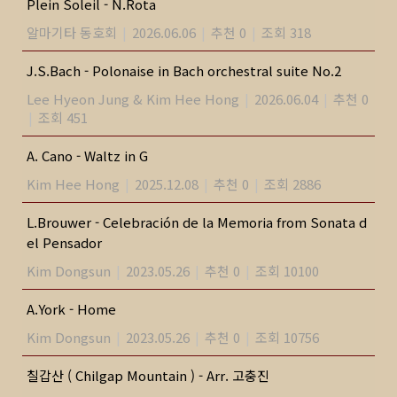
Plein Soleil - N.Rota
알마기타 동호회
|
2026.06.06
|
추천 0
|
조회 318
J.S.Bach - Polonaise in Bach orchestral suite No.2
Lee Hyeon Jung & Kim Hee Hong
|
2026.06.04
|
추천 0
|
조회 451
A. Cano - Waltz in G
Kim Hee Hong
|
2025.12.08
|
추천 0
|
조회 2886
L.Brouwer - Celebración de la Memoria from Sonata d
el Pensador
Kim Dongsun
|
2023.05.26
|
추천 0
|
조회 10100
A.York - Home
Kim Dongsun
|
2023.05.26
|
추천 0
|
조회 10756
칠갑산 ( Chilgap Mountain ) - Arr. 고충진