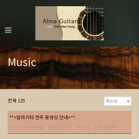
Music
전체 125
**<알마기타 연주 동영상 안내>**
Kim, Hee-Hong
|
2003.10.31
|
추천 0
|
조회 43330