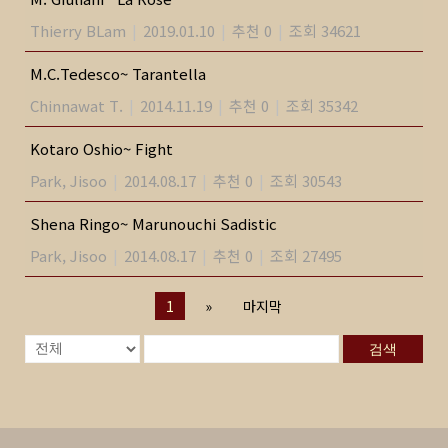
Thierry BLam
|
2019.01.10
|
추천 0
|
조회 34621
M.C.Tedesco~ Tarantella
Chinnawat T.
|
2014.11.19
|
추천 0
|
조회 35342
Kotaro Oshio~ Fight
Park, Jisoo
|
2014.08.17
|
추천 0
|
조회 30543
Shena Ringo~ Marunouchi Sadistic
Park, Jisoo
|
2014.08.17
|
추천 0
|
조회 27495
1
»
마지막
검색