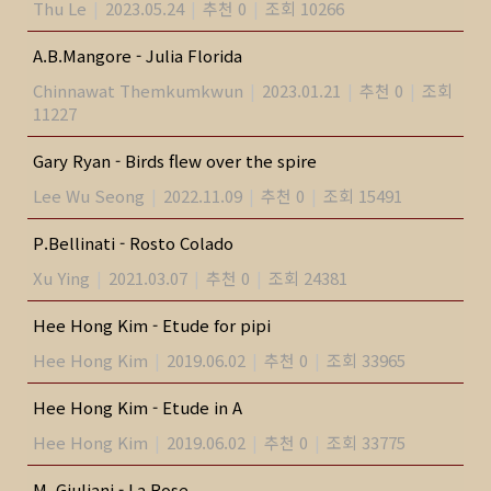
Thu Le
|
2023.05.24
|
추천 0
|
조회 10266
A.B.Mangore - Julia Florida
Chinnawat Themkumkwun
|
2023.01.21
|
추천 0
|
조회
11227
Gary Ryan - Birds flew over the spire
Lee Wu Seong
|
2022.11.09
|
추천 0
|
조회 15491
P.Bellinati - Rosto Colado
Xu Ying
|
2021.03.07
|
추천 0
|
조회 24381
Hee Hong Kim - Etude for pipi
Hee Hong Kim
|
2019.06.02
|
추천 0
|
조회 33965
Hee Hong Kim - Etude in A
Hee Hong Kim
|
2019.06.02
|
추천 0
|
조회 33775
M. Giuliani - La Rose