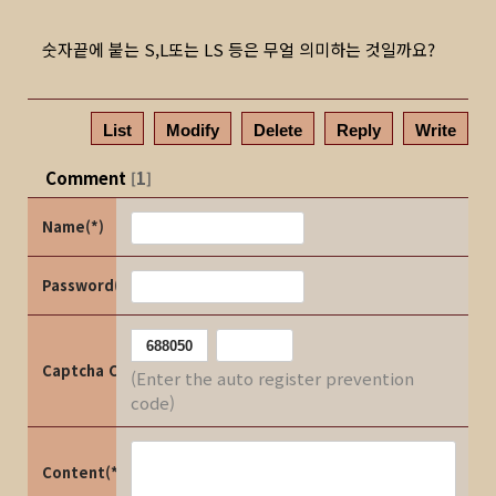
숫자끝에 붙는 S,L또는 LS 등은 무얼 의미하는 것일까요?
List
Modify
Delete
Reply
Write
Comment
1
[
]
Name(*)
Password(*)
Captcha Code
(Enter the auto register prevention
code)
Content(*)