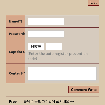
List
Name(*)
Password(*)
Captcha Code
(Enter the auto register prevention
code)
Content(*)
Comment Write
Prev
폴님은 글도 재미있게 쓰시네요 ^^