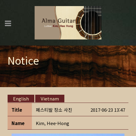
Notice
English
Vietnam
Title
페스티발 장소 사진
2017-06-23 13:47
Name
Kim, Hee-Hong