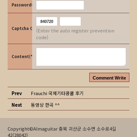
Password(*)
Captcha Code
(Enter the auto register prevention
code)
Content(*)
Comment Write
Prev
Frauchi 국제기타콩쿨 후기
Next
동영상 한곡 ^^
Copyright©Almaguitar 충북 괴산군 소수면 소수로4길
42(28042)