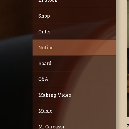
Shop
Order
Notice
Board
Q&A
Making Video
Music
M. Carcassi