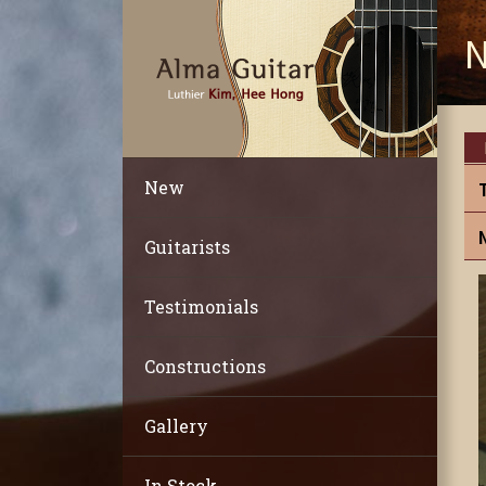
N
New
Guitarists
Testimonials
Constructions
Gallery
In Stock