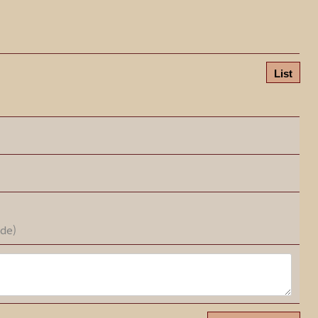
List
ode)