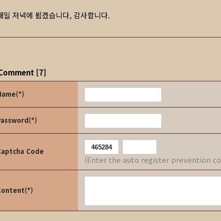
내일 저녁에 뵙겠습니다, 감사합니다.
Comment
[
7
]
Name(*)
Password(*)
Captcha Code
(Enter the auto register prevention c
Content(*)