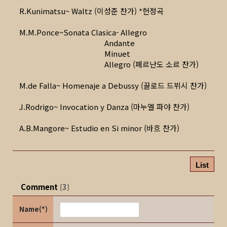
R.Kunimatsu~ Waltz (이성준 찬가) *헌정곡
M.M.Ponce~Sonata Clasica- Allegro
Andante
Minuet
Allegro (페르난도 소르 찬가)
M.de Falla~ Homenaje a Debussy (끌로드 드뷔시 찬가)
J.Rodrigo~ Invocation y Danza (마누엘 파야 찬가)
A.B.Mangore~ Estudio en Si minor (바흐 찬가)
List
Comment
3
[
]
Name(*)