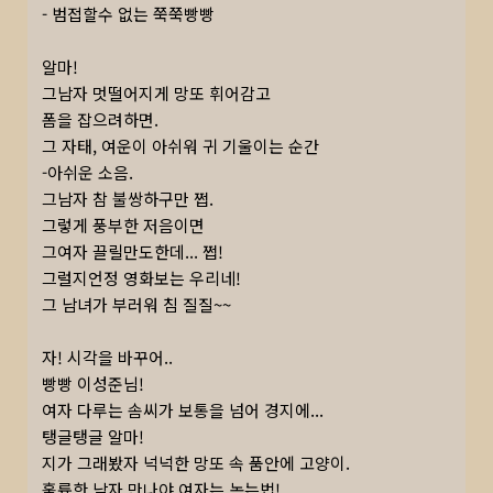
- 범접할수 없는 쭉쭉빵빵
알마!
그남자 멋떨어지게 망또 휘어감고
폼을 잡으려하면.
그 자태, 여운이 아쉬워 귀 기울이는 순간
-아쉬운 소음.
그남자 참 불쌍하구만 쩝.
그렇게 풍부한 저음이면
그여자 끌릴만도한데... 쩝!
그럴지언정 영화보는 우리네!
그 남녀가 부러워 침 질질~~
자! 시각을 바꾸어..
빵빵 이성준님!
여자 다루는 솜씨가 보통을 넘어 경지에...
탱글탱글 알마!
지가 그래봤자 넉넉한 망또 속 품안에 고양이.
훌륭한 남자 만나야 여자는 녹는법!