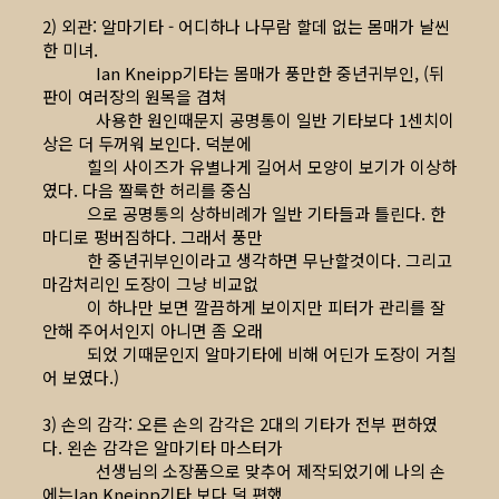
2) 외관: 알마기타 - 어디하나 나무람 할데 없는 몸매가 날씬
한 미녀.
Ian Kneipp기타는 몸매가 풍만한 중년귀부인, (뒤
판이 여러장의 원목을 겹쳐
사용한 원인때문지 공명통이 일반 기타보다 1센치이
상은 더 두꺼워 보인다. 덕분에
힐의 사이즈가 유별나게 길어서 모양이 보기가 이상하
였다. 다음 짤룩한 허리를 중심
으로 공명통의 상하비례가 일반 기타들과 틀린다. 한
마디로 펑버짐하다. 그래서 풍만
한 중년귀부인이라고 생각하면 무난할것이다. 그리고
마감처리인 도장이 그냥 비교없
이 하나만 보면 깔끔하게 보이지만 피터가 관리를 잘
안해 주어서인지 아니면 좀 오래
되었 기때문인지 알마기타에 비해 어딘가 도장이 거칠
어 보였다.)
3) 손의 감각: 오른 손의 감각은 2대의 기타가 전부 편하였
다. 왼손 감각은 알마기타 마스터가
선생님의 소장품으로 맞추어 제작되었기에 나의 손
에는Ian Kneipp기타 보다 덜 편했