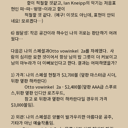
함이 적절할 것같고, Ian Kneipp의 악기는 저음표
현인 떠~떠~ 떵엉~이라고 함이
적절할 것 같다. (에구! 이것도 아닌데, 표현이 안되
네요! 모르겠다…)
6) 원달성: 작은 공간이라 하수인 나의 귀로는 판단하기 어려
웠다…
다음은 나의 스페셜과Otto vowinkel 2a를 차례였다. 사
람의 심리란 묘한 것이어서 항상 남의 밥 그릇이 더 커보이고
남의 마누라가 더 이뻐보인다고 한다. 결과는 어떠하였을가?
1) 가격: 나의 스페셜 현찰가 $2,700불 (앞판 마스터급 시더,
뒤판 옆판 하카란다)
Otto vowinkel 2a - $2,400불(앞판 AAA급 스푸르
스,뒤판 옆판 인디안 로즈우드,
참고 로 뒤판과 옆판이 하카란다일 경우의 가격
$3,000불임).
2) 외관: 나의 스페셜은 양볼이 발가우리한 아름다운 공주,
기타가 아닌 예술작품임.