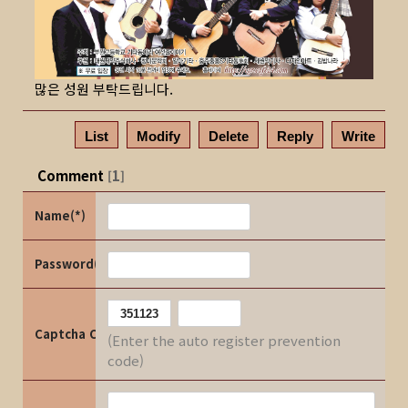
많은 성원 부탁드립니다.
List
Modify
Delete
Reply
Write
Comment
1
[
]
Name(*)
Password(*)
Captcha Code
(Enter the auto register prevention
code)