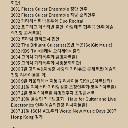
회관)
2001 Fiesta Guitar Ensemble 창단 연주
2002 Fiesta Guitar Ensemble 지방 순회연주
2002 기타리스트 박윤우와 Duo Recital
2002 로드리고 페스티벌 출연- 아랑훼즈 협주곡 연주(예술
의전당 콘서트홀)
2002 프라임 필하모닉 협연
2002 The Brillant Guitarists음반 녹음(SolGit Music)
2002 KBS TV <클래식 오디세이> 출연
2004 고의석 기타독주회(금호아트홀)
2005 고의석 기타독주회(세종문화회관)
2006 7월 고의석&이성준 사랑의 기타듀오 콘체르토(예술의
전당 리사이틀홀 외)
2006 9월 카운터테너 이동규 리사이틀 협연(LG아트센터)
2006 11월 피에스타 기타앙상블 초청연주회(코엑스아트홀)
2007 2월 코엑스아트홀 유명연주자 초청콘서트
2007 10월 윤승현 작곡발표회 - Halo for Guitar and Live
Electronics 연주(예술의전당 리사이틀홀)
2007 11월 ISCM-ACL주최 World New Music Days 2007
Hong Kong 참가