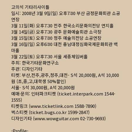
고의석 기타리사이틀
일시: 2008년 3월 9일(일) 오후7:00 부산 금정문화회관 소공
연장
3월 11일(화) 오후7:30 전주 한국소리문화의전당 연지홀
3월 14일(금) 오후7:30 광주 문화예술회관 소극장
3월 15일(토) 오후7:00 청주 예술의전당 소공연장
3월 16일(일) 오후6:00 대전 충남대정심화국제문화회관 백
마홀
3월 22일(토) 오후7:30 서울 세종체임버홀
주최: 한국기타문화연구소
주관: 디자인기타
티켓: 부산,전주,광주,청주,대전- S석 20,000원, A석 10,000
원 (초,중,고,대학생 50%할인)
서울- S석 30,000원, A석 20,000원
예매·문의: 인터파크티켓 (ticket.interpark.com 1544-
1555)
티켓링크 (
www.ticketlink.com
1588-7890)
벅스티켓 (ticket.bugs.co.kr 1599-2847)
디자인기타 (
www.wowguitar.com
02-730-9693)
-Profile-