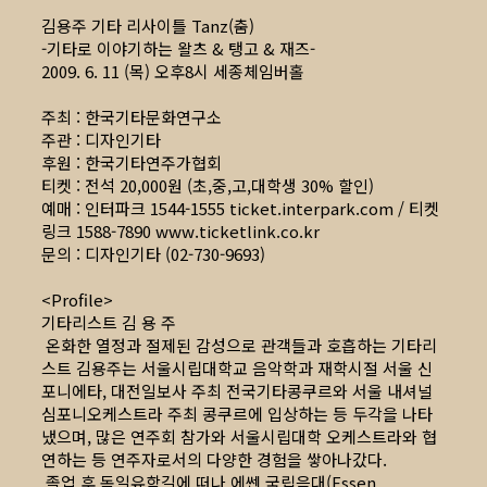
김용주 기타 리사이틀 Tanz(춤)
-기타로 이야기하는 왈츠 & 탱고 & 재즈-
2009. 6. 11 (목) 오후8시 세종체임버홀
주최 : 한국기타문화연구소
주관 : 디자인기타
후원 : 한국기타연주가협회
티켓 : 전석 20,000원 (초,중,고,대학생 30% 할인)
예매 : 인터파크 1544-1555 ticket.interpark.com / 티켓
링크 1588-7890
www.ticketlink.co.kr
문의 : 디자인기타 (02-730-9693)
<Profile>
기타리스트 김 용 주
온화한 열정과 절제된 감성으로 관객들과 호흡하는 기타리
스트 김용주는 서울시립대학교 음악학과 재학시절 서울 신
포니에타, 대전일보사 주최 전국기타콩쿠르와 서울 내셔널
심포니오케스트라 주최 콩쿠르에 입상하는 등 두각을 나타
냈으며, 많은 연주회 참가와 서울시립대학 오케스트라와 협
연하는 등 연주자로서의 다양한 경험을 쌓아나갔다.
졸업 후 독일유학길에 떠나 에쎈 국립음대(Essen