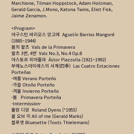
Marchione, Tilman Hoppstock, Adam Holzman,
Gerald Garcia, J.Mono, Katona Twins, Eliot Fisk,
Jaime Zenamon.
<Program>
아구스틴 바리오스 망고레 Agustín Barrios Mangoré
(1885~1944)
봄의 왈츠 Vals de la Primavera
왈츠 3번, 4번 Vals No.3, No.4 Op.8
아스토르 피아졸라 Ástor Piazzolla (1921~1992)
부에노스아이레스의 사계(四季) Las Cuatro Estaciones
Porteñas
-여름 Verano Porteño
-가을 Otoño Porteño
-겨울 Invierno Porteño
-봄 Primavera Porteña
-Intermission-
롤랑 디앙 Roland Dyens (*1955)
올 오브 미 All of me (Gerald Marks)
블루셋 Bluesette (Toots Thielemans)