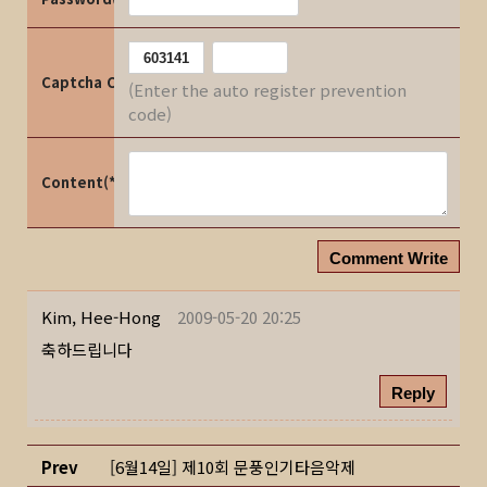
Captcha Code
(Enter the auto register prevention
code)
Content(*)
Comment Write
Kim, Hee-Hong
2009-05-20 20:25
축하드립니다
Reply
Prev
[6월14일] 제10회 문풍인기타음악제