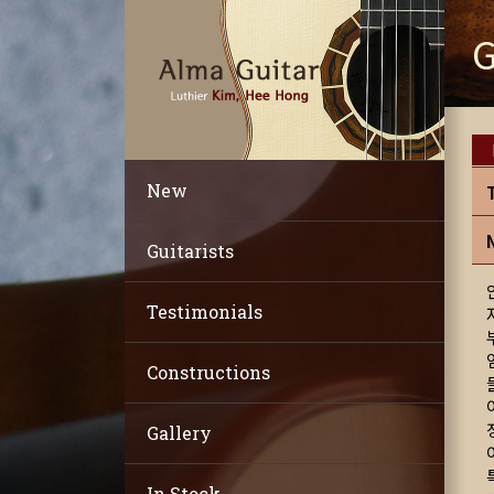
G
New
Guitarists
Testimonials
Constructions
Gallery
In Stock