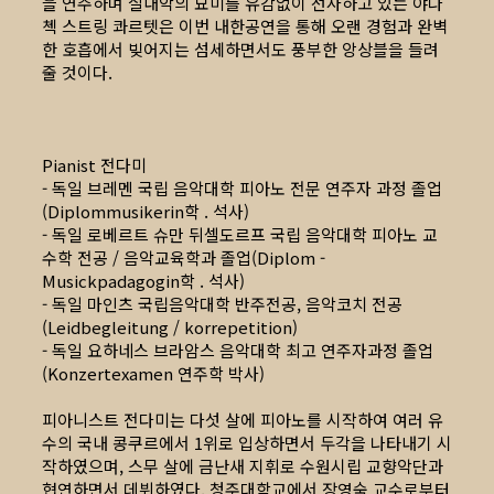
을 연주하며 실내악의 묘미를 유감없이 선사하고 있는 야나
첵 스트링 콰르텟은 이번 내한공연을 통해 오랜 경험과 완벽
한 호흡에서 빚어지는 섬세하면서도 풍부한 앙상블을 들려
줄 것이다.
Pianist 전다미
- 독일 브레멘 국립 음악대학 피아노 전문 연주자 과정 졸업
(Diplommusikerin학 . 석사)
- 독일 로베르트 슈만 뒤셀도르프 국립 음악대학 피아노 교
수학 전공 / 음악교육학과 졸업(Diplom -
Musickpadagogin학 . 석사)
- 독일 마인츠 국립음악대학 반주전공, 음악코치 전공
(Leidbegleitung / korrepetition)
- 독일 요하네스 브라암스 음악대학 최고 연주자과정 졸업
(Konzertexamen 연주학 박사)
피아니스트 전다미는 다섯 살에 피아노를 시작하여 여러 유
수의 국내 콩쿠르에서 1위로 입상하면서 두각을 나타내기 시
작하였으며, 스무 살에 금난새 지휘로 수원시립 교향악단과
협연하면서 데뷔하였다. 청주대학교에서 장영숙 교수로부터