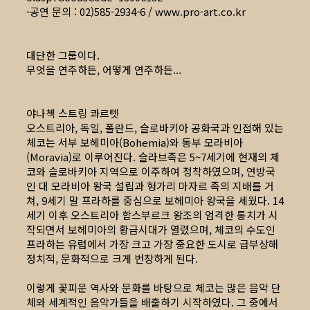
-공연 문의 : 02)585-2934-6 /
www.pro-art.co.kr
대단한 그룹이다.
무엇을 연주하든, 어떻게 연주하든...
야나첵 스트링 콰르텟
오스트리아, 독일, 폴란드, 슬로바키아 공화국과 인접해 있는
체코는 서부 보헤미아(Bohemia)와 동부 모라비아
(Moravia)로 이루어진다. 슬라브족은 5~7세기에 현재의 체
코와 슬로바키아 지역으로 이주하여 정착하였으며, 연방국
인 대 모라비아 왕국 설립과 헝가리 마자르 족의 지배를 거
쳐, 9세기 말 프라하를 중심으로 보헤미아 왕국을 세웠다. 14
세기 이후 오스트리아 합스부르크 왕조의 엄격한 통치가 시
작되면서 보헤미아의 황금시대가 열렸으며, 체코의 수도인
프라하는 유럽에서 가장 크고 가장 중요한 도시로 급부상해
정치적, 문화적으로 크게 번창하게 된다.
이렇게 꽃피운 역사와 문화를 바탕으로 체코는 많은 음악 단
체와 세계적인 음악가들을 배출하기 시작하였다. 그 중에서