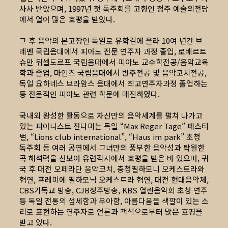
사사 받았으며, 1997년 첫 독주회를 고향인 청주 예술의전당
에서 열어 많은 호평을 받았다.
그 후 음악의 본고장인 독일로 유학길에 올라 10여 년간 브
레멘 국립음대에서 피아노 전문 연주자 과정 졸업, 로베르트
슈만 뒤셀도르프 국립음대에서 피아노 교수학전공/음악교육
학과 졸업, 마인츠 국립음대에서 반주전공 및 음악코치전공,
독일 요하네스 브라암스 음대에서 최고연주자과정 졸업하는
등 전문적인 피아노 관련 학문에 매진하였다.
국내외 왕성한 활동으로 자신만의 음악세계를 펼쳐 나가고
있는 피아니스트 전다미는 독일 “Max Reger Tage” 페스티
벌, “Lions club international”, “Haus im park” 초청
독주회 등 여러 공연에서 그녀만의 풍부한 음악성과 탁월한
곡 해석력을 선보여 유럽각지에서 호평을 받은 바 있으며, 귀
국 후 대전 오페라단 음악코치, 충청필하모니 오케스트라와
협연, 프레미에 필하모닉 오케스트라 협연, 대전 현대음악제,
CBS기독교 방송, CJB청주방송, KBS 열린음악회 초청 연주
등 독일 전통의 섬세함과 우아함, 아름다움을 색깔이 있는 소
리로 표현하는 연주자로 언론과 객석으로부터 많은 호평을
받고 있다.