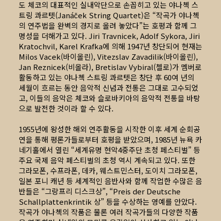
도 체코의 대표적인 실내악단으로 손꼽히고 있는 야나첵 스
트링 콰르텟(Janáček String Quartet)은 “작곡가 야나첵
의 연주법을 완벽의 경지로 올려 놓았다”는 호평과 함께 그
명성을 더해가고 있다. Jiri Travnicek, Adolf Sykora, Jiri
Kratochvil, Karel Krafka에 의해 1947년 창단되어 현재는
Milos Vacek(바이올린), Vitezslav Zavadilik(바이올린),
Jan Reznicek(비올라), Bretislav Vybiral(첼로)가 멤버로
활동하고 있는 야나첵 스트링 콰르텟은 창단 후 60여 년의
세월이 흐르는 동안 음악적 신념과 전통은 그대로 고수되었
고, 이들의 음악은 체코와 슬로바키아의 음악적 전통을 바탕
으로 발전한 것이라 할 수 있다.
1955년에 왕성한 해외 연주활동을 시작한 이후 세계 순회공
연을 통해 평론가들로부터 호평을 받았으며, 1985년 뉴욕 카
네기홀에서 열린 “세계유명 현악4중주단 초청 페스티벌” 등
주요 국제 음악 페스티벌의 초청 역시 계속되고 있다. 또한
그라모폰, 수프라폰, 데카, 웨스트민스터, 도이치 그라모폰,
일본 포니 캐년 등 세계적인 음반사와 함께 작업한 수많은 음
반들은 “그랑프리 디스크상”, “Preis der Deutsche
Schallplattenkrintik 상” 등을 수상하는 영예를 안았다.
작곡가 야나첵의 작품은 물론 여러 작곡가들의 다양한 작품