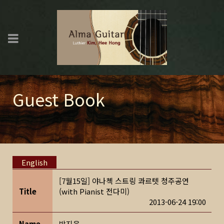
Guest Book
English
[7월15일] 야나첵 스트링 콰르텟 청주공연
Title
(with Pianist 전다미)
2013-06-24 19:00
Name
박지은