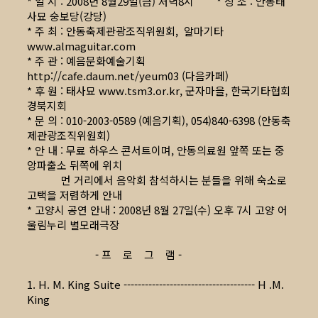
* 일 시 : 2008년 8월29일(금) 저녁8시 * 장 소 : 안동태
사묘 숭보당(강당)
* 주 최 : 안동축제관광조직위원회, 알마기타
www.almaguitar.com
* 주 관 : 예음문화예술기획
http://cafe.daum.net/yeum03
(다음카페)
* 후 원 : 태사묘
www.tsm3.or.kr
, 군자마을, 한국기타협회
경북지회
* 문 의 : 010-2003-0589 (예음기획), 054)840-6398 (안동축
제관광조직위원회)
* 안 내 : 무료 하우스 콘서트이며, 안동의료원 앞쪽 또는 중
앙파출소 뒤쪽에 위치
먼 거리에서 음악회 참석하시는 분들을 위해 숙소로
고택을 저렴하게 안내
* 고양시 공연 안내 : 2008년 8월 27일(수) 오후 7시 고양 어
울림누리 별모래극장
- 프 로 그 램 -
1. H. M. King Suite ------------------------------------- H .M.
King