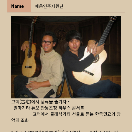
Name
예음연주지원단
고택(古宅)에서 풍류을 즐기자 ~
알마기타 듀오 안동초청 하우스 콘서트
고택에서 클래식기타 선율로 듣는 한국민요와 양
악의 조화