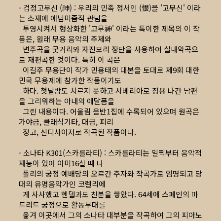
- 검정고무신 (神) : 우리의 민족 정서인 (恨)을 '고무신' 이라
는 소재에 애님미즘적 관념을
투영시켜서 형상화한 '고무神' 이라는 특이한 제목의 이 작
품은, 원래 무용 음악의 주제와
변주곡을 굿거리와 자진모리 장단을 사용하여 실내악곡으
로 재편곡한 것이다. 특히 이 곡은
이길주 무용단이 작가 민용태의 대본을 토대로 제9회 대한
민국 무용제에 참가한 작품이기도
하다. 첫날밤도 치르지 못하고 시베리아로 징용 나간 남편
을 그리워하는 아내의 애달픔을
그린 내용이다. 어울림 음반1집에 수록되어 있으며 원곡은
가야금, 클래식기타, 대금, 피리
장고, 신디사이저로 작곡된 작품이다.
- 소나타 K301(스카를라티) : 스카를라티는 일찍부터 음악적
재능이 있어 이미16살 때 나
폴리의 궁정 예배당의 오르간 주자와 작곡가로 임명되고 당
대의 유명음악가인 코렐리에
게 사사했고 헨델과도 친분을 쌓았다. 64세에 스페인의 마
드리드 궁정으로 활동무대를
옮겨 이곳에서 그의 소나타 대부분을 작곡하여 그의 피아노