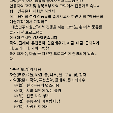
고택(古宅)에서 풍류를 즐기자 ~ 프로그램 안내
안동지역 고택 및 경북북부지역 고택에서 전통가옥 숙박체
험과 전통문화 체험을 하면서
작은 음악회 성격의 풍류를 즐기시고자 하면 저희 “예음문화
예술기획”에서 기획하고
"예음연주지원단"에서 진행을 하는 ‘고택(古宅)에서 풍류를
즐기자 ~’ 프로그램을
이용해 주시면 감사하겠습니다.
국악, 클래식, 퓨전음악, 탈춤배우기, 해금, 대금, 클래식기
타, 오카리나, 가야금병창
통기타가수, 마술 등 다양한 프로그램이 준비되어 있습니
다.
* 풍류(風流)의 내용
자연(自然) : 돌, 바람, 풀, 나무, 물, 구름, 꽃, 정자
가악(歌樂) : 국악, 퓨전음악, 클래식, 통기타가수
무(舞) : 한국무용의 멋스러움
시(詩) : 시와 음악이 있는 풍경
차(茶) : 전통 차의 향기
주(酒) : 동동주와 어울림 마당
담(談) : 사랑방 이야기