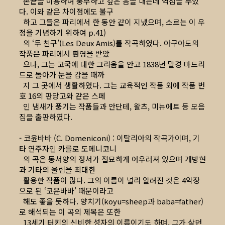
손끝을 이용하여 풍부하고 깊은 음을 내는데 역점을 두었
다. 이와 같은 차이점에도 불구
하고 그들은 파리에서 한 동안 같이 지냈으며, 소르는 이 우
정을 기념하기 위하여 p.41)
의 ‘두 친구’(Les Deux Amis)를 작곡하였다. 아구아도의
작품은 파리에서 환영을 받았
으나, 그는 고국에 대한 그리움을 안고 1838년 말경 마드리
드로 돌아가 눈을 감을 때까
지 그 곳에서 생활하였다. 그는 교육적인 작품 외에 작품 번
호 16의 판당고와 같은 스페
인 냄새가 풍기는 작품들과 안단테, 왈츠, 미뉴에트 등 모음
집을 출판하였다.
- 코윤바바 (C. Domeniconi) : 이탈리아의 작곡가이며, 기
타 연주자인 카를로 도메니코니
의 곡은 동서양의 정서가 절묘하게 어우러져 있으며 개방현
과 기타의 울림을 최대한
활용한 작품이 많다. 그의 이름이 널리 알려진 것은 4악장
으로 된 ‘코윤바바’ 때문이라고
해도 좋을 듯하다. 양치기(koyu=sheep과 baba=father)
로 해석되는 이 곡의 제목은 또한
13세기 터키의 신비한 성자의 이름이기도 하며, 그가 살던