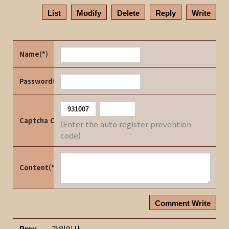
List
Modify
Delete
Reply
Write
Name(*)
Password(*)
Captcha Code
(Enter the auto register prevention
code)
Content(*)
Comment Write
Prev
가입인사