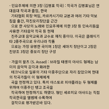
- 민요주제에 의한 3장 (김명표 작곡) : 작곡가 김명표님은 연
대음대 작곡과 졸업, 한국
기타협회 회장 역임, 카르카시기타 교본과 여러 기타 악보
집을 출간, 자진모리장단을 근간
으로 한 사당의 노래와 민요주제에 의한 3장 등 민속리듬을
사용한 기타음악 작곡 등 현재
진주교대 음악교육과 교수로 재직 중이다. 이곡은 클래식기
타 2중주곡으로 우리나라 작품
으로는 가장 유명한 곡이며 1장은 세마치 장단이고 2장은
진양조 3장은 중모리 장단 구성
- 가을의 왈츠 (S. Assad) : 브라질 태생의 아사드 형제는 남
미의 음악적 감각과 화려한
테크닉으로 일류의 기타 이중주단으로 자리 잡았으며 현대
의 작곡가들이 이 형제에게
곡을 헌정하고 있다. 특히 아스토르 피아졸라는 두 형제를
위하여 이중주인 탱고 조곡을
작곡하여 헌정하기도 하였다. 형인 세르히오 아사드는 직접
작곡한곡을 앨범에 수록하여
걸작으로 평가받은바 있다.