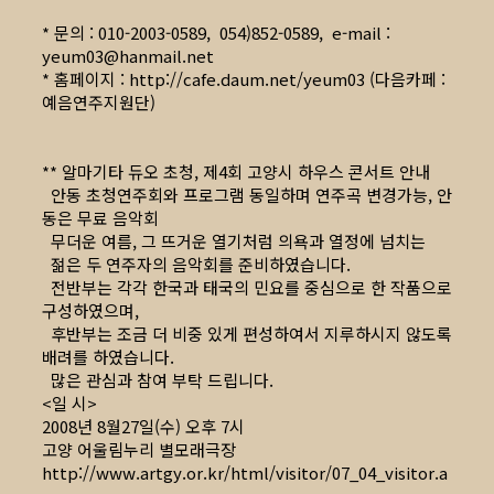
* 문의 : 010-2003-0589, 054)852-0589, e-mail :
yeum03@hanmail.net
* 홈페이지 :
http://cafe.daum.net/yeum03
(다음카페 :
예음연주지원단)
** 알마기타 듀오 초청, 제4회 고양시 하우스 콘서트 안내
안동 초청연주회와 프로그램 동일하며 연주곡 변경가능, 안
동은 무료 음악회
무더운 여름, 그 뜨거운 열기처럼 의욕과 열정에 넘치는
젊은 두 연주자의 음악회를 준비하였습니다.
전반부는 각각 한국과 태국의 민요를 중심으로 한 작품으로
구성하였으며,
후반부는 조금 더 비중 있게 편성하여서 지루하시지 않도록
배려를 하였습니다.
많은 관심과 참여 부탁 드립니다.
<일 시>
2008년 8월27일(수) 오후 7시
고양 어울림누리 별모래극장
http://www.artgy.or.kr/html/visitor/07_04_visitor.a