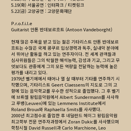
5.19(화) 서울공연 : 인터파크 / 티켓링크
5.22(금) 고양공연 : 고양문화재단
P.r.o.f.i.l.e
Guitarist 안톤 반데보르흐트 (Antoon Vandeborght)
현재 많은 주목을 받고 있는 젊은 기타리스트 안톤 반데보르
흐트는 수많은 국제 콩쿠르 입상경력과 독주, 실내악 분야에
서 뛰어난 활동을 하고 있는 연주자이다. 전 세계 관객들과
심사위원들은 그의 탁월한 해석능력, 감성과 기교, 그리고 무
엇보다도 관중에게 그의 모든 역량을 전달하는 능력에 높은
평가를 내리고 있다.
1979년 벨기에에서 태어나 열 살 때부터 기타를 연주하기 시
작했으며, 기타리스트 Geert Claessens의 지도로 그의 고
향에 있는 음악학교를 우수한 성적으로 졸업했다. 그 후 벨기
에 브뤼셀 왕립음악원에서 Albert Sundermann를 사사하
고 루뱅(Leuven)에 있는 Lemmens Institute에서
Roland Broux와 Raphaella Smits를 사사했다.
2000년 최고점수로 졸업한 후 네덜란드 헤이그 왕립음악원
최고학부 전문 연주자과정에서 Zoran Dukic를 사사했으며
학창시절 David Russell과 Carlo Marchione, Leo