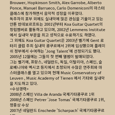
Brouwer, Hopkinson Smith, Alex Garrobe, Alberto
Ponce, Manuel Barrueco, Carlo Domeniconi의 마스터
클래스에 참가하면서 음악적 성장을 이루었다.
독주자의 포부 외에도 실내악에 많은 관심을 기울이고 있는
안톤 반데보르흐트는 2001년부터 Koa Guitar Quartet의
창립멤버로 활동하고 있으며, 2002년 Lemmens Institute
에서 실내악 부문을 최고 성적으로 수료하기도 하였다.
그 외에도 Koa Guitar Quartet은 2003년 벨기에 Gent 로
터리 클럽 주최 실내악 콩쿠르에서 2위에 입상했으며 플레미
쉬 정부에서 수여하는 'Jong Talent'에 선정되기도 했다.
2005년 12월에는 그들의 첫 번째 앨범이 발매되었다.
그는 벨기에, 프랑스, 네덜란드, 독일, 이탈리아, 스페인, 슬
로베니아와 멕시코 등지에서 초청되어 수많은 연주회와 마
스터클래스를 열고 있으며 현재 Music Conservatory of
Leuven , Music Academy of Tienen 에서 기타와 실내악
을 지도하고 있다.
<수상경력>
2008년 스페인 Villa de Aranda 국제기타콩쿠르 1위
2008년 스페인 Petrer 'Jose Tomas' 국제기타콩쿠르 1위,
청중상 수상
2007년 네덜란드 Enschede 'Scharpach' 국제기타콩쿠르