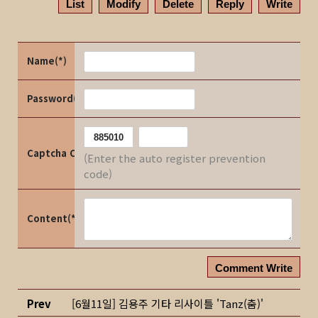
List
Modify
Delete
Reply
Write
Name(*)
Password(*)
Captcha Code
(Enter the auto register prevention
code)
Content(*)
Comment Write
Prev
[6월11일] 김용주 기타 리사이틀 'Tanz(춤)'