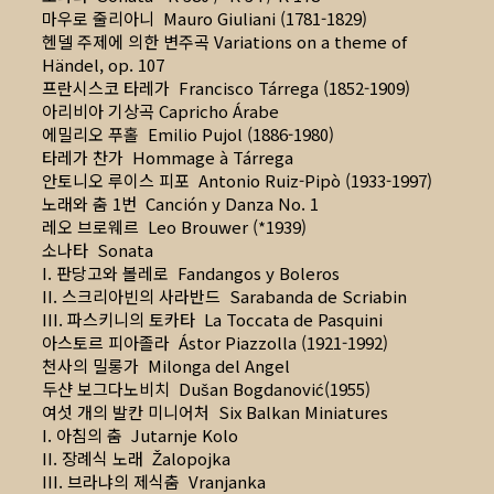
마우로 줄리아니 Mauro Giuliani (1781-1829)
헨델 주제에 의한 변주곡 Variations on a theme of
Händel, op. 107
프란시스코 타레가 Francisco Tárrega (1852-1909)
아리비아 기상곡 Capricho Árabe
에밀리오 푸홀 Emilio Pujol (1886-1980)
타레가 찬가 Hommage à Tárrega
안토니오 루이스 피포 Antonio Ruiz-Pipò (1933-1997)
노래와 춤 1번 Canción y Danza No. 1
레오 브로웨르 Leo Brouwer (*1939)
소나타 Sonata
I. 판당고와 볼레로 Fandangos y Boleros
II. 스크리아빈의 사라반드 Sarabanda de Scriabin
III. 파스키니의 토카타 La Toccata de Pasquini
아스토르 피아졸라 Ástor Piazzolla (1921-1992)
천사의 밀롱가 Milonga del Angel
두샨 보그다노비치 Dušan Bogdanović(1955)
여섯 개의 발칸 미니어처 Six Balkan Miniatures
I. 아침의 춤 Jutarnje Kolo
II. 장례식 노래 Žalopojka
III. 브라냐의 제식춤 Vranjanka