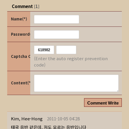
Comment
1
[
]
Name(*)
Password(*)
Captcha Code
(Enter the auto register prevention
code)
Content(*)
Comment Write
Kim, Hee-Hong
2011-10-05 04:28
태국 음반 같은데, 저도 모르는 음반입니다