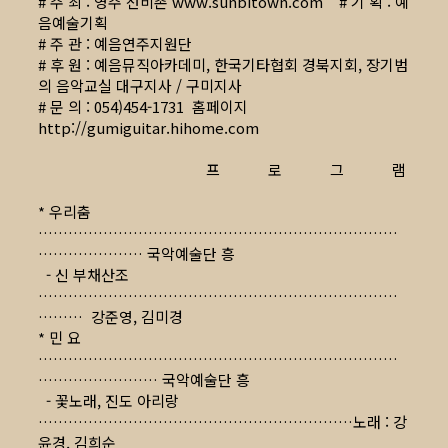
# 주 최 : 영주 선비촌
www.sunbitown.com
# 기 획 : 예
음예술기획
# 주 관 : 예음연주지원단
# 후 원 : 예음뮤직아카데미, 한국기타협회 경북지회, 장기범
의 음악교실 대구지사 / 구미지사
# 문 의 : 054)454-1731 홈페이지
http://gumiguitar.hihome.com
프 로 그 램
* 우리춤
………………………………………………………………
………………… 국악예술단 흥
- 신 부채산조
………………………………………………………………
……… 강준영, 김미경
* 민 요
………………………………………………………………
…………………… 국악예술단 흥
- 꽃노래, 진도 아리랑
………………………………………………………노래 : 강
윤경, 김희순