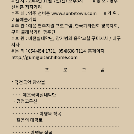
# 일 시 : 2004년 11월 7일(일) 오후3시 # 장 소 : 영주
선비촌 저자거리
# 주 최 : 영주 선비촌
www.sunbitown.com
# 기 획 :
예음예술기획
# 주 관 : 예음 연주지원 프로그램, 한국기타협회 경북지회,
구미 클래식기타 합주단
# 후 원 : 비젼실내악단, 장기범의 음악교실 구미지사 / 대구
지사
# 문 의 : 054)454-1731, 054)638-7114 홈페이지
http://gumiguitar.hihome.com
프 로 그 램
* 퓨전국악 앙상블
………………………………………………………………
…… 예음국악실내악단
- 검정고무신
………………………………………………………………
……………… 이병욱 작곡
- 젊음의 대학로
………………………………………………………………
………… 이병욱 작곡