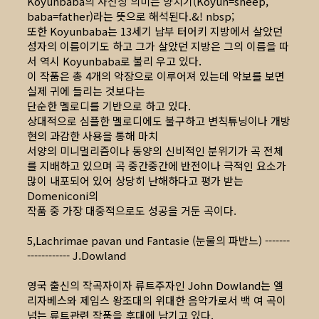
Koyunbaba의 사전상 의미는 양치기(Koyun=sheep,
baba=father)라는 뜻으로 해석된다.&! nbsp;
또한 Koyunbaba는 13세기 남부 터어키 지방에서 살았던
성자의 이름이기도 하고 그가 살았던 지방은 그의 이름을 따
서 역시 Koyunbaba로 불리 우고 있다.
이 작품은 총 4개의 악장으로 이루어져 있는데 악보를 보면
실제 귀에 들리는 것보다는
단순한 멜로디를 기반으로 하고 있다.
상대적으로 심플한 멜로디에도 불구하고 변칙튜닝이나 개방
현의 과감한 사용을 통해 마치
서양의 미니멀리즘이나 동양의 신비적인 분위기가 곡 전체
를 지배하고 있으며 곡 중간중간에 반전이나 극적인 요소가
많이 내포되어 있어 상당히 난해하다고 평가 받는
Domeniconi의
작품 중 가장 대중적으로도 성공을 거둔 곡이다.
5,Lachrimae pavan und Fantasie (눈물의 파반느) -------
------------ J.Dowland
영국 출신의 작곡자이자 류트주자인 John Dowland는 엘
리자베스와 제임스 왕조대의 위대한 음악가로서 백 여 곡이
넘는 류트관련 작품을 후대에 남기고 있다.