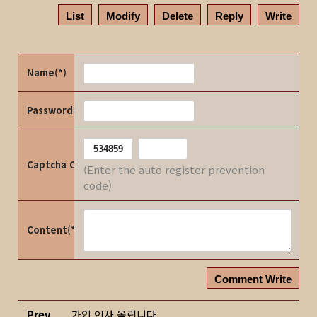
List
Modify
Delete
Reply
Write
Name(*)
Password(*)
Captcha Code
(Enter the auto register prevention
code)
Content(*)
Comment Write
Prev
가입 인사 올립니다