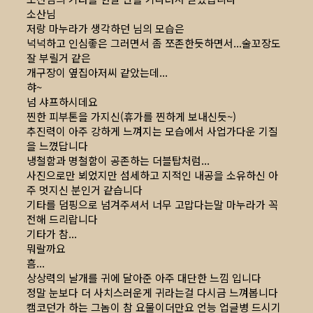
소산님
저랑 마누라가 생각하던 님의 모습은
넉넉하고 인심좋은 그러면서 좀 쪼존한듯하면서...술꼬장도
잘 부릴거 같은
개구장이 옆집아저씨 같았는데...
햐~
넘 샤프하시데요
찐한 피부톤을 가지신(휴가를 찐하게 보내신듯~)
추진력이 아주 강하게 느껴지는 모습에서 사업가다운 기질
을 느꼈답니다
냉철함과 명철함이 공존하는 더블탑처럼...
사진으로만 뵈었지만 섬세하고 지적인 내공을 소유하신 아
주 멋지신 분인거 같습니다
기타를 덤핑으로 넘겨주셔서 너무 고맙다는말 마누라가 꼭
전해 드리랍니다
기타가 참...
뭐랄까요
흠...
상상력의 날개를 귀에 달아준 아주 대단한 느낌 입니다
정말 눈보다 더 사치스러운게 귀라는걸 다시금 느껴봅니다
캠코던가 하는 그놈이 참 요물이더만요 언능 업글병 드시기