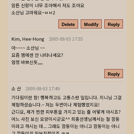
암튼 신랑이 너무 조아해서 저도 조아요
소산님 고마워요~ㅂㅂ2
Delete
Modify
Reply
Kim, Hee-Hong
2005-08-03 17:55
아~~~~ 소산님 ~~
요즘 엠에센 안 나타나세요?
엄청 바쁘신듯,,,,
Reply
소 산
2005-08-03 17:49
기다림이란 참! 행복하고도 고통스런 일입니다. 지니님 그걸
체험하셨습니다.~ 저는 두번이나 체험했었지요!
근디요, 제가 찐한 피부톤을 가지고 있는 줄 어떻게 아시죠?
어느 사진 보신 모양이시군요^^ 희홍선생님께서는 절 깜둥
이라고 하시는 데... 그래도 깜둥이는 아니고 깜둥이는 아니
고 깜둥이의 일보직전이죠 ㅋㅋ