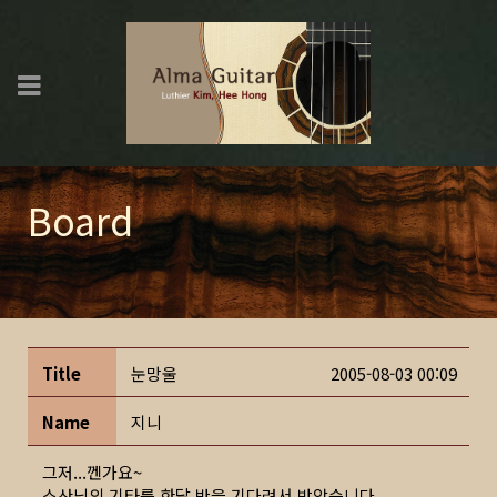
Board
Title
눈망울
2005-08-03 00:09
Name
지니
그저...껜가요~
소산님의 기타를 한달 반을 기다려서 받았습니다