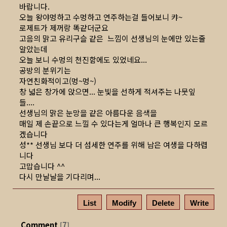
바랍니다.
오늘 왕야멍하고 수멍하고 연주하는걸 들어보니 캬~
로제트가 제꺼랑 똑같더군요
고음의 맑고 유리구슬 같은 느낌이 선생님의 눈에만 있는줄
알았는데
오늘 보니 수멍의 천진함에도 있었네요...
공방의 분위기는
자연친화적이고(멍~멍~)
창 넓은 창가에 앉으면... 눈빛을 선하게 적셔주는 나뭇잎
들....
선생님의 맑은 눈망을 같은 아름다운 음색을
매일 제 손끝으로 느낄 수 있다는게 얼마나 큰 행복인지 모르
겠습니다
성** 선생님 보다 더 섬세한 연주를 위해 남은 여생을 다하렵
니다
고맙습니다 ^^
다시 만날날을 기다리며...
List
Modify
Delete
Write
Comment
7
[
]