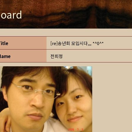
oard
Title
[re]송년회 모입시다,,, *^0^*
Name
전희정