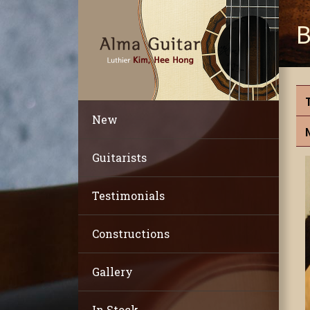
B
New
Guitarists
Testimonials
Constructions
Gallery
In Stock