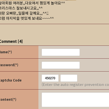
알마회원 여러분,,다모여서 잼있게 놀아요^^
크리스마스 잘보내시고요,,^^
저랑 오빠랑,,일욜에 갈께요,,,^^;;
그럼 마지막을 멋있게 보내요~~~~^^
Comment
[
4
]
Name(*)
Password(*)
Captcha Code
(Enter the auto register prevention c
Content(*)