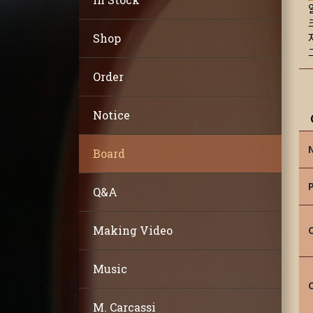
Shop
Order
Notice
Board
Q&A
Making Video
Music
M. Carcassi