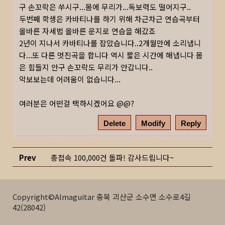
구 손꼬락은 쑤시구...몸에 무리가...독보력도 떨어지구..
두번째 학생은 카바티나를 하기 위해 차근차근 연습곡부터
올바른 자세법 올바른 운지로 연습을 해갔죠
2년이 지나서 카바티나를 잡았습니다..2개월만에 소리냅니
다...또 다른 멋진곡을 합니다 역시 짧은 시간에 해냅니다 몸
은 힘들지 안구 손꼬락도 무리가 안갑니다..
악보보는데 어려움이 없습니다...
여러분은 어떤걸 택하시겠어요 @@?
Delete
Modify
Reply
Prev
총접속 100,000건 돌파! 감사드립니다~
Copyright©Almaguitar 충북 괴산군 소수면 소수로4길
42(28042)