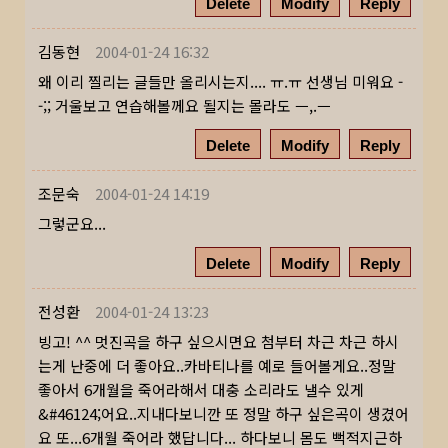
Delete
Modify
Reply
김동현
2004-01-24 16:32
왜 이리 찔리는 글들만 올리시는지.... ㅠ.ㅠ 선생님 미워요 -
-;; 거울보고 연습해볼께요 될지는 몰라도 ㅡ,.ㅡ
Delete
Modify
Reply
조문숙
2004-01-24 14:19
그렇군요...
Delete
Modify
Reply
전성환
2004-01-24 13:23
빙고! ^^ 멋진곡을 하구 싶으시면요 첨부터 차근 차근 하시
는게 난중에 더 좋아요..카바티나를 예로 들어볼게요..정말
좋아서 6개월을 죽어라해서 대충 소리라도 낼수 있게
&#46124;어요..지내다보니깐 또 정말 하구 싶은곡이 생겼어
요 또...6개월 죽어라 했답니다... 하다보니 몸도 뻑적지근하