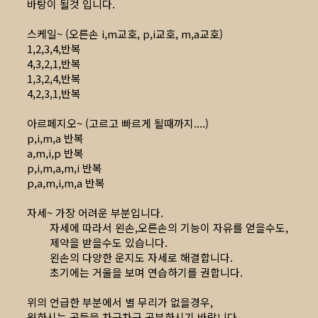
바탕이 될것 입니다.
스케일~ (오른손 i,m교호, p,i교호, m,a교호)
1,2,3,4,반복
4,3,2,1,반복
1,3,2,4,반복
4,2,3,1,반복
아르페지오~ (고르고 빠르게 될때까지....)
p,i,m,a 반복
a,m,i,p 반복
p,i,m,a,m,i 반복
p,a,m,i,m,a 반복
자세~ 가장 어려운 부분입니다.
자세에 따라서 왼손,오른손의 기능이 자유를 얻을수도,
제약을 받을수도 있습니다.
왼손의 다양한 운지도 자세로 해결합니다.
초기에는 거울을 보며 연습하기를 권합니다.
위의 언급한 부분에서 별 무리가 없을경우,
원하시는 곡들을 차근차근 공부하시기 바랍니다.