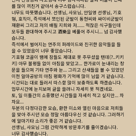
를 많이 끼친거 같아서 송구스럽습니다.
너무도 따뜻했습니다. 선생님, 사모님, 안일영 선생님, 기호
형, 호직이, 즉석에서 쪼인된 군발이 동현씨와 싸이비군발이
재환씨 그리고 저의 배필 지희와 저...... 적잖은 식구들인데
모두들 환대하여 주시고 酒樂을 베풀어 주시니... 넘 감사했
습니다.
즉석에서 벌어지는 연주의 퍼레이드와 진귀한 음악들을 들
을 수 있었음이 너무 좋았습니다.
기호형 코골이 땜에 잠들도 제대로 못 주무셨을 텐데(?..키키
키) 아무 불평들 없이 아침을 맞았고... 한가로이 눈내리는 창
문을 들으며 기타 연주와 눈... 그리고 산새들을 볼 수 있었던
이천 알마공방의 아침 평화가 기억에 많이 남을 거 같습니다.
시간되는 대로 들러서 따스함 많이 보충하도록 하겠습니다.
업무시간에 눈치보며 글을 쓸려니 자세히 못 적겠네요.
토, 일 이틀간의 소중했던 시간들을 자세히 적고 싶지만... 차
차요...
두분의 다정다감한 모습, 환한 미소와 열린 마음으로 저희들
을 맞아 주시던 모습 정말 아름다우신 것 같습니다. 그러하기
에 알마기타 소리가 좋은 거 같습니다.
선생님, 사모님 그럼 간략하게 방문후기를 줄이겠습니다.
너무 감사했습니다.