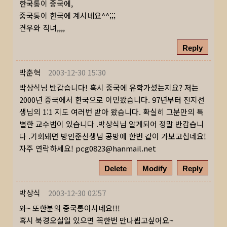
한국통이 중국에,
중국통이 한국에 계시네요^^;;;
견우와 직녀,,,,
Reply
박춘혁
2003-12-30 15:30
박상식님 반갑습니다! 혹시 중국에 유학가셨는지요? 저는
2000년 중국에서 한국으로 이민왔습니다. 97년부터 진지선
생님의 1:1 지도 여러번 받아 왔습니다. 확실히 그분만의 특
별한 교수법이 있습니다 .박상식님 알게되어 정말 반갑습니
다 .기회돼면 방인준선생님 공방에 한번 같이 가보고십네요!
자주 연락하세요!
pcg0823@hanmail.net
Delete
Modify
Reply
박상식
2003-12-30 02:57
와~ 또한분의 중국통이시네요!!!
혹시 북경오실일 있으면 꼭한번 만나뵙고싶어요~