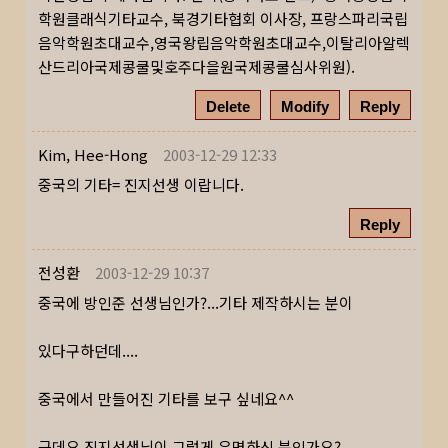
학원클래식기타교수, 북경기타협회 이사장, 프랑스파리국립
음악학원초대교수,영국왕립음악학원초대교수,이탈리아알렉
산드리아국제콩쿨및호주다을원국제콩쿨심사위원).
Delete
Modify
Reply
Kim, Hee-Hong
2003-12-29 12:33
중국의 기타= 진지선생 이랍니다.
Reply
전성환
2003-12-29 10:37
중국에 방인준 선생님인가?...기타 제작하시는 분이
있다구하던데....
중국에서 만들어진 기타를 보구 싶네요^^
근데요 진지선생님이 그렇게 유명하신 분인가요?