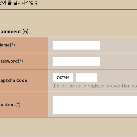
땀이 좀 납니다^^;;;;;
Comment
[
6
]
Name(*)
Password(*)
Captcha Code
(Enter the auto register prevention c
Content(*)