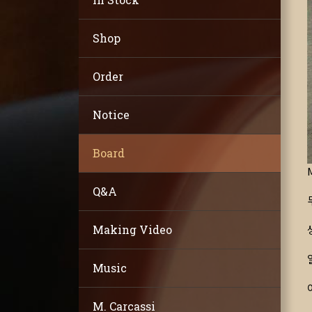
Shop
Order
Notice
Board
Q&A
Making Video
Music
M. Carcassi