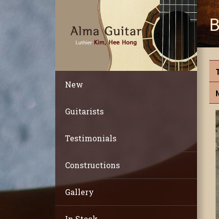
B
New
Guitarists
Testimonials
Constructions
Gallery
In Stock