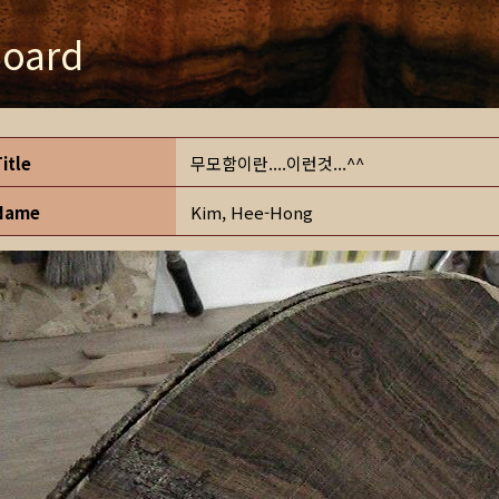
oard
Title
무모함이란....이런것...^^
Name
Kim, Hee-Hong