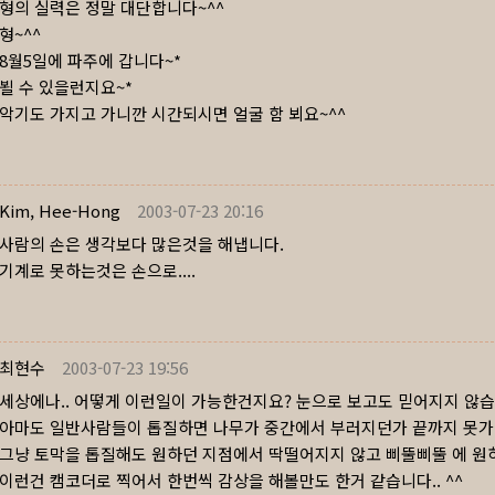
형의 실력은 정말 대단합니다~^^
형~^^
8월5일에 파주에 갑니다~*
뵐 수 있을런지요~*
악기도 가지고 가니깐 시간되시면 얼굴 함 뵈요~^^
Kim, Hee-Hong
2003-07-23 20:16
사람의 손은 생각보다 많은것을 해냅니다.
기계로 못하는것은 손으로....
최현수
2003-07-23 19:56
세상에나.. 어떻게 이런일이 가능한건지요? 눈으로 보고도 믿어지지 않습
아마도 일반사람들이 톱질하면 나무가 중간에서 부러지던가 끝까지 못가고
그냥 토막을 톱질해도 원하던 지점에서 딱떨어지지 않고 삐뚤삐뚤 에 원하
이런건 캠코더로 찍어서 한번씩 감상을 해볼만도 한거 같습니다.. ^^