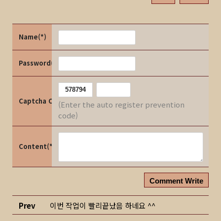
Name(*)
Password(*)
Captcha Code
(Enter the auto register prevention
code)
Content(*)
Comment Write
Prev
이번 작업이 빨리끝났음 하네요 ^^