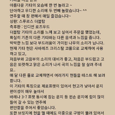
아름다운 기타의 모습에 한 번 놀라고 ~
단아하고 우디한 소리에 두 번째 놀랐습니다~ ^^
연주할 때 참 편해서 매일 즐겁습니다~
상판: 스푸르스 더블탑
측후판 : 인디언 로즈우드
더블탑 기타의 소리를 느껴 보고 싶어서 주문을 했었는데,
확실히 기존의 다른 기타와는 다른 음색과 느낌을 줍니다.
딱딱한 느낌 보다 부드러움이 가미된 나무의 소리가 납니다.
현재 기타 현은 사바레즈 크리스탈 코룸으로 교체하여 사용
하고 있고,
저음부와 고음부의 소리의 대비가 좋고, 저음은 부드럽고 고
음은 또렷하고 맑은 소리가 나서 곡의 느낌을 잘 살려 주네
요..
매 달 다른 줄로 교체하면서 여러가지 현들을 테스트 해 보려
합니다.
이 기타의 특징으로 제로프렛이 있어서 현고가 낮아서 운지
편이성이 매우 높아서
바레나 3-7 프렛 동시에 잡는 운지 등 왼손 운지에 힘이 많이
들어 갈 수 있는 연주에
편안함을 주어서 좋았습니다.
또한 브릿지에 현을 맬 때에도 이중으로 구멍이 뚫려 있어서