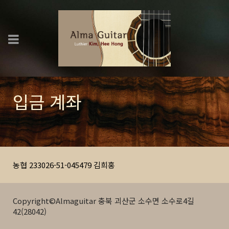
입금 계좌
농협 233026-51-045479 김희홍
Copyright©Almaguitar 충북 괴산군 소수면 소수로4길
42(28042)