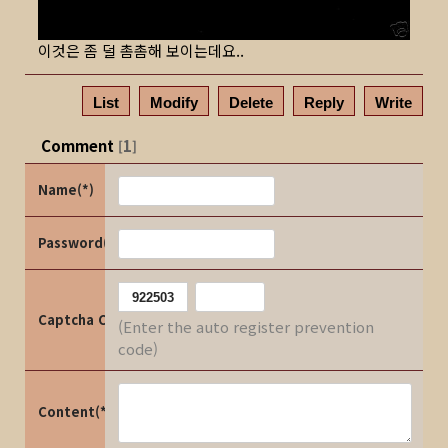
이것은 좀 덜 촘촘해 보이는데요..
List
Modify
Delete
Reply
Write
Comment
1
[
]
Name(*)
Password(*)
Captcha Code
(Enter the auto register prevention
code)
Content(*)