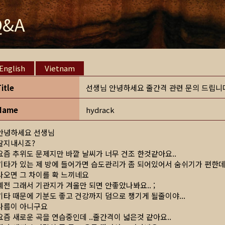
Q&A
English
Vietnam
Title
선생님 안녕하세요 줄간격 관련 문의 드립니
Name
hydrack
안녕하세요 선생님
잘지내시죠?
요즘 추위도 문제지만 바깥 날씨가 너무 건조 한것같아요..
기타가 있는 제 방에 들어가면 습도관리가 좀 되어있어서 숨쉬기가 편한데
나오면 그 차이를 확 느끼네요
예전 그래서 기관지가 겨울만 되면 안좋았나봐요.. ;
기타 때문에 기분도 좋고 건강까지 덤으로 챙기게 될줄이야...
다름이 아니구요
요즘 새로운 곡을 연습중인데 ..줄간격이 넓은것 같아요..