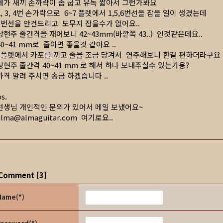
제가 새끼 손까락이 좀 굽고 유독 짧아서 그런가봐요
2, 3, 4번 손가락으로 6~7 플렛에서 1,5,6번선을 잡을 일이 생겼는데
5번선을 안건드리고 도무지 잡을수가 없어요..
상현주 줄간격을 재어보니 42~43mm(바깥쪽 43..) 인것같은데요..
40~41 mm로 줄이면 좋을것 같아요 ..
1플렛에서 카포를 끼고 줄을 조금 당겨서 연주해보니 한결 편하더라구요 .
상현주 줄간격 40~41 mm 로 해서 하나 보내주실수 있는가용?
가격 알려 주시면 송금 하겠습니다 ..
ps.
선생님 개인적인 문의가 있어서 메일 보냈어요~
alma@almaguitar.com
여기로요..
Comment
[
3
]
Name(*)