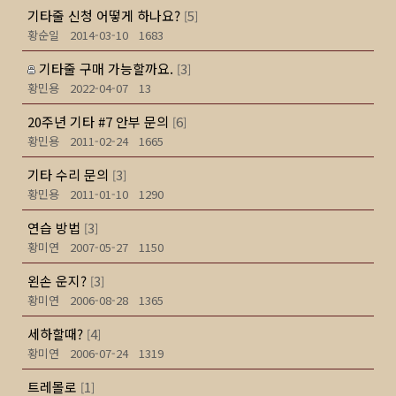
기타줄 신청 어떻게 하나요?
5
[
]
황순일
2014-03-10
1683
기타줄 구매 가능할까요.
3
[
]
황민용
2022-04-07
13
20주년 기타 #7 안부 문의
6
[
]
황민용
2011-02-24
1665
기타 수리 문의
3
[
]
황민용
2011-01-10
1290
연습 방법
3
[
]
황미연
2007-05-27
1150
왼손 운지?
3
[
]
황미연
2006-08-28
1365
세하할때?
4
[
]
황미연
2006-07-24
1319
트레몰로
1
[
]