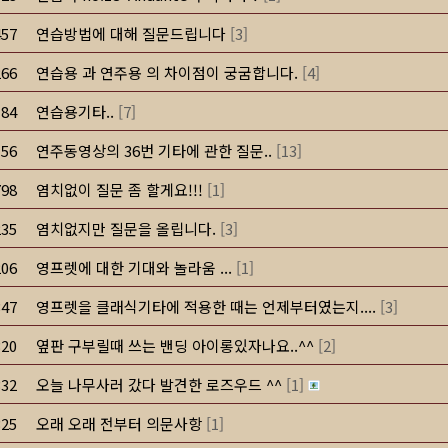
457
연습방법에 대해 질문드립니다
[
3
]
266
연습용 과 연주용 의 차이점이 궁굼합니다.
[
4
]
184
연습용기타..
[
7
]
156
연주동영상의 36번 기타에 관한 질문..
[
13
]
798
염치없이 질문 좀 할게요!!!
[
1
]
235
염치없지만 질문을 올립니다.
[
3
]
206
영프렛에 대한 기대와 놀라움 ...
[
1
]
347
영프렛을 클래식기타에 적용한 때는 언제부터였는지....
[
3
]
320
옆판 구부릴때 쓰는 밴딩 아이롱있자나요..^^
[
2
]
332
오늘 나무사러 갔다 발견한 로즈우드 ^^
[
1
]
325
오래 오래 전부터 의문사항
[
1
]