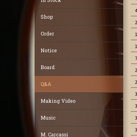
Shop
Order
Notice
Board
Q&A
Making Video
Music
M. Carcassi