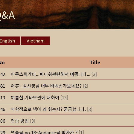
Q&A
English
Vietnam
No
Title
342
어쿠스틱기타...피니쉬관련해서 여쭙니다...
[
3
]
481
어휴~ 김선생님 너무 바쁘신가보네요?
[
2
]
513
여름철 기타보관에 대하여
[
13
]
446
역학적으로 넥이 왜 휘는지? 궁금합니다.
[
3
]
506
연습 방법
[
3
]
729
연습곡 no.18~Andante곡 박자가 ?
[
1
]