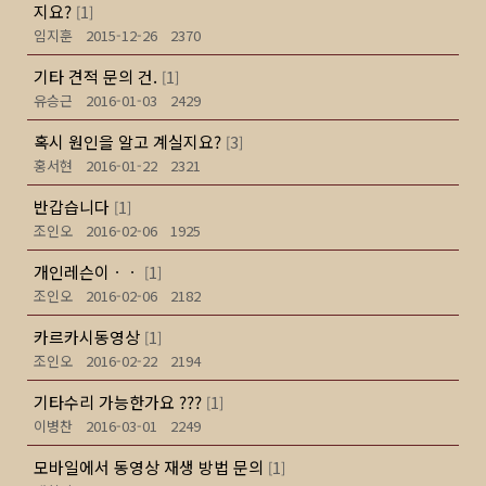
지요?
1
[
]
임지훈
2015-12-26
2370
기타 견적 문의 건.
1
[
]
유승근
2016-01-03
2429
혹시 원인을 알고 계실지요?
3
[
]
홍서현
2016-01-22
2321
반갑습니다
1
[
]
조인오
2016-02-06
1925
개인레슨이ㆍㆍ
1
[
]
조인오
2016-02-06
2182
카르카시동영상
1
[
]
조인오
2016-02-22
2194
기타수리 가능한가요 ???
1
[
]
이병찬
2016-03-01
2249
모바일에서 동영상 재생 방법 문의
1
[
]