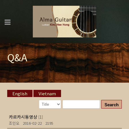
Q&A
English
Vietnam
Search
카르카시동영상
1
[
]
조인오
2016-02-22
2195