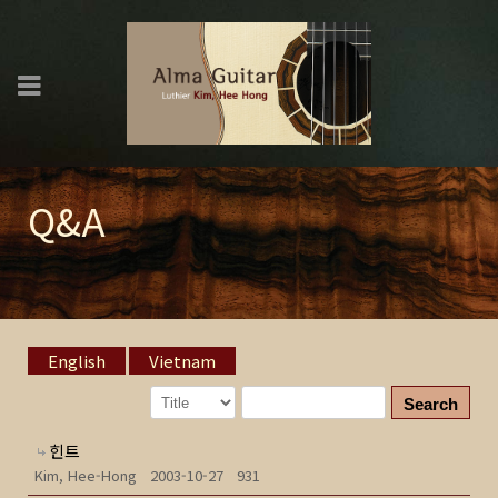
Q&A
English
Vietnam
Search
힌트
Kim, Hee-Hong
2003-10-27
931