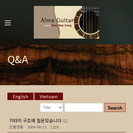
Q&A
English
Vietnam
Search
기타의 구조에 질문있습니다
1
[
]
진품명품
2004-06-13
1218