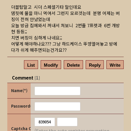
더블탑말고 시더 스페셜기타 말인데요
댐핏에 물을 마니 먹여서 그런지 모르것는데 분명 어제는 버
징이 전혀 안났었는데
오늘 방금 집에와서 꺼내서 쳐보니 2번줄 7프렛과 6번 개방
현 등등;;
치면 버징이 심하게 나네요;;
어떻게 해야하나요??? 그냥 하드케이스 뚜껑열어놓고 방에
다가 쉬게 해주면되는건가요??
List
Modify
Delete
Reply
Write
Comment
1
[
]
Name(*)
Password(*)
Captcha Code
(Enter the auto register prevention