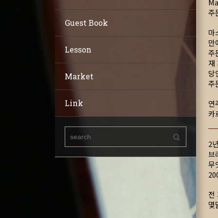
M
주
Guest Book
마
만
Lesson
주
재
당
Market
주
Link
연
카
2
브
무
20
전
몇