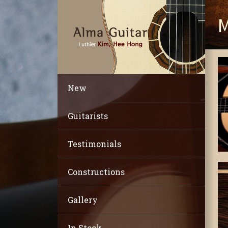
M
New
Guitarists
Testimonials
Constructions
Gallery
In Stock