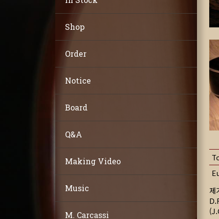
Shop
Order
Notice
Board
Q&A
T
Making Video
E
Music
제
D.
(J
M. Carcassi