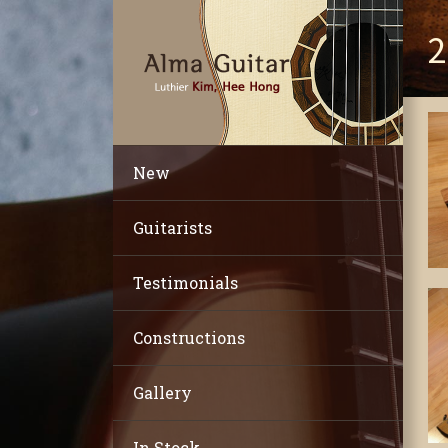
2
New
Guitarists
Testimonials
Constructions
Gallery
In Stock