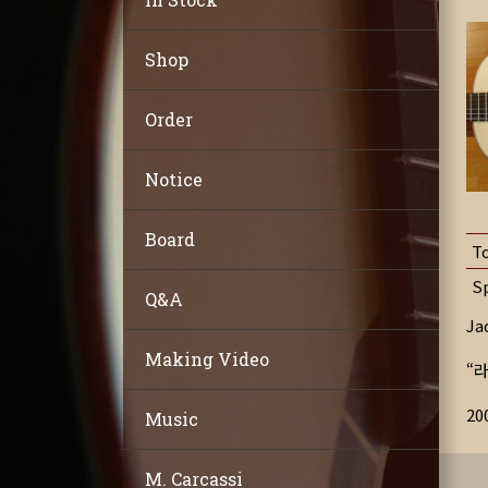
Shop
Order
Notice
Board
T
S
Q&A
J
Making Video
“
2
Music
M. Carcassi