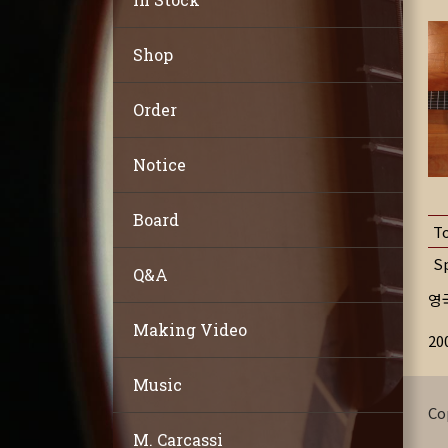
Shop
Order
Notice
Board
T
S
Q&A
영국
Making Video
20
Music
Co
M. Carcassi