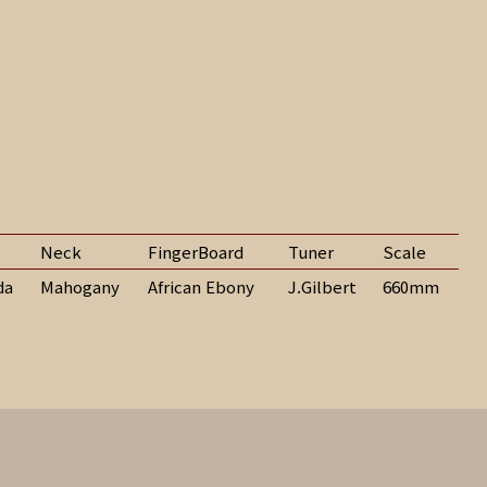
Neck
FingerBoard
Tuner
Scale
da
Mahogany
African Ebony
J.Gilbert
660mm