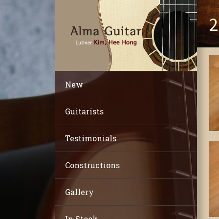
2
New
Guitarists
Testimonials
Constructions
Gallery
In Stock