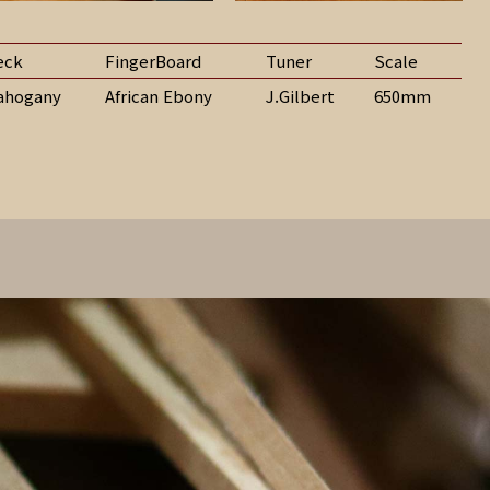
eck
FingerBoard
Tuner
Scale
ahogany
African Ebony
J.Gilbert
650mm