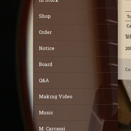
Shop
T
C
Order
일본
20
Notice
Board
Co
Q&A
Making Video
Music
M. Carcassi