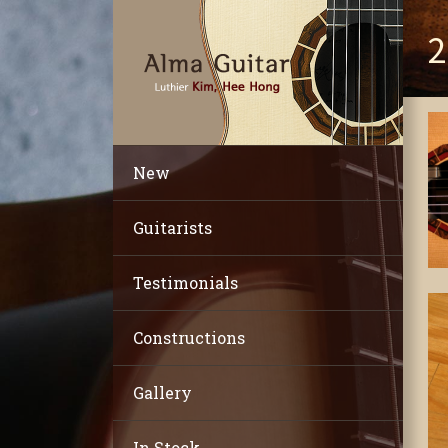
2
New
Guitarists
Testimonials
Constructions
Gallery
In Stock