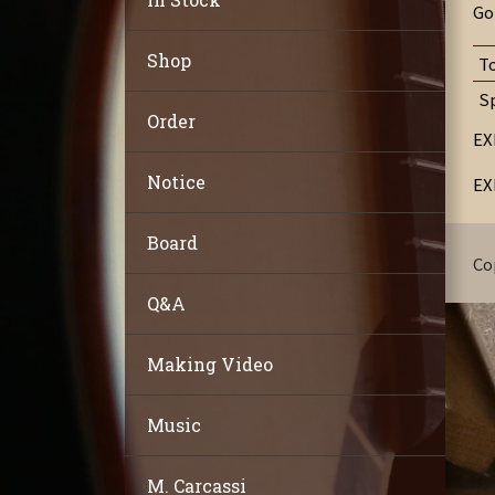
Go
Shop
T
S
Order
E
Notice
E
Board
Co
Q&A
Making Video
Music
M. Carcassi