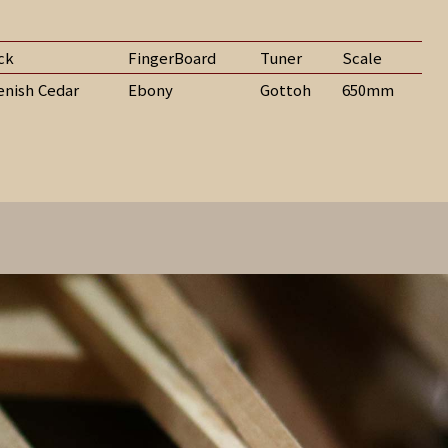
ck
FingerBoard
Tuner
Scale
nish Cedar
Ebony
Gottoh
650mm