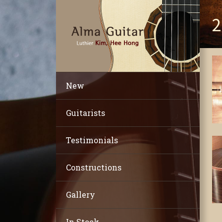
2
New
Guitarists
Testimonials
Constructions
Gallery
In Stock