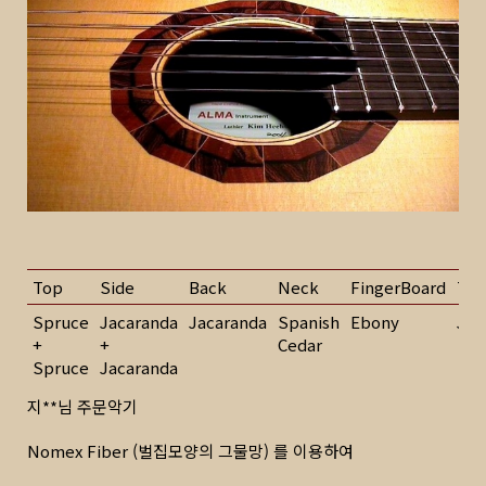
Top
Side
Back
Neck
FingerBoard
Tun
Spruce
Jacaranda
Jacaranda
Spanish
Ebony
J.G
+
+
Cedar
Spruce
Jacaranda
지**님 주문악기
Nomex Fiber (벌집모양의 그물망) 를 이용하여