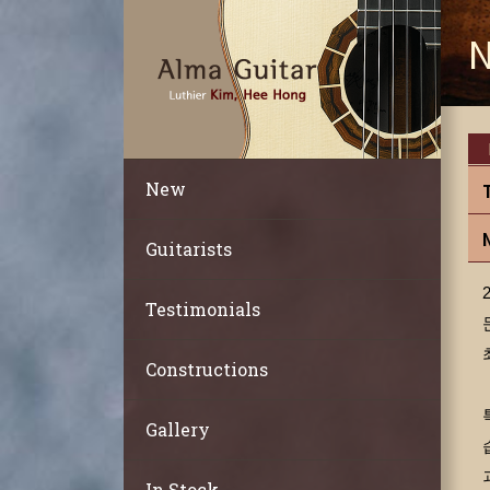
N
New
Guitarists
Testimonials
Constructions
Gallery
In Stock