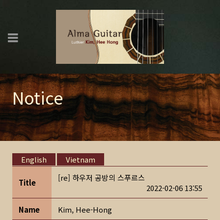
Notice
English
Vietnam
[re] 하우저 공방의 스푸르스
Title
2022-02-06 13:55
Name
Kim, Hee-Hong