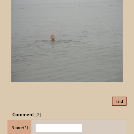
List
Comment
2
[
]
Name(*)