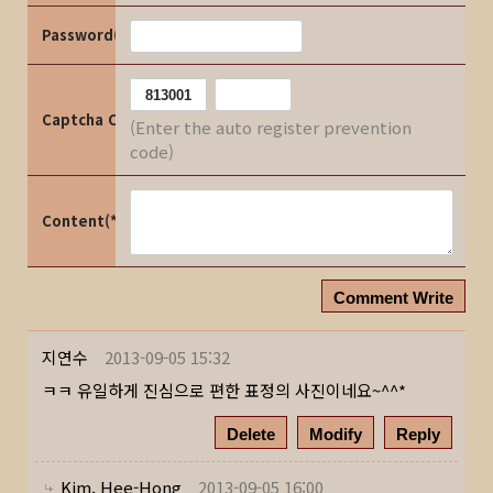
Password(*)
Captcha Code
(Enter the auto register prevention
code)
Content(*)
Comment Write
지연수
2013-09-05 15:32
ㅋㅋ 유일하게 진심으로 편한 표정의 사진이네요~^^*
Delete
Modify
Reply
Kim, Hee-Hong
2013-09-05 16:00