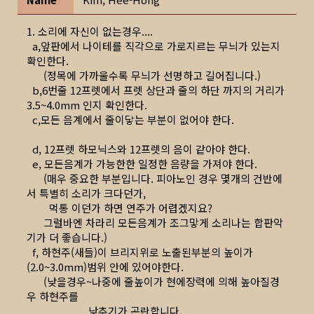
1. 소리에 자신이 없는경우....
a,앞판에서 나이테를 직각으로 가로지르는 무늬가 있는지
확인한다.
(정목에 가까울수록 무늬가 선명하고 길어집니다.)
b,6번줄 12프렛에서 프렛 상단과 줄의 하단 까지의 거리가
3.5~4.0mm 인지 확인한다.
c,모든 음계에서 줄이닿는 부분이 없어야 한다.
d, 12프렛 하모닉스와 12프렛의 음이 같아야 한다.
e, 모든음계가 가능한한 일정한 음량을 가져야 한다.
(매우 중요한 부분입니다. 피아노인 경우 몇개의 건반에
서 특별히 소리가 크다던가,
먹통 이던가 하면 연주가 어렵겠지요?
그럴바엔 차라리 모든음계가 조그맣게 소리나는 합판악
기가 더 좋습니다.)
f, 하현주(새들)이 브리지위로 노출된부분의 높이가
(2.0~3.0mm)범위 안에 있어야한다.
(낮을경우~나중에 줄높이가 현에장력에 의해 높아질경
우 하현주를
낮추기가 곤란합니다.