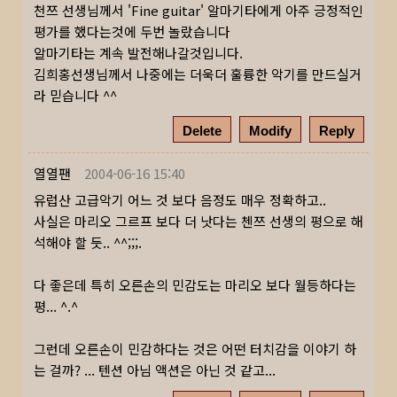
천쯔 선생님께서 'Fine guitar' 알마기타에게 아주 긍정적인
평가를 했다는것에 두번 놀랐습니다
알마기타는 계속 발전해나갈것입니다.
김희홍선생님께서 나중에는 더욱더 훌륭한 악기를 만드실거
라 믿습니다 ^^
Delete
Modify
Reply
열열팬
2004-06-16 15:40
유럽산 고급악기 어느 것 보다 음정도 매우 정확하고..
사실은 마리오 그르프 보다 더 낫다는 첸쯔 선생의 평으로 해
석해야 할 듯.. ^^;;;.
다 좋은데 특히 오른손의 민감도는 마리오 보다 월등하다는
평... ^.^
그런데 오른손이 민감하다는 것은 어떤 터치감을 이야기 하
는 걸까? ... 텐션 아님 액션은 아닌 것 같고...