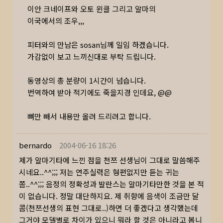
이안 크네이프와 오토 윈클 그리고 알마의
이국에서의 조우,,,
피터와의 만남은 sosan님께 일임 하겠습니다.
가감없이 보고 느끼신대로 부탁 드립니다.
동영상의 총 분량이 1시간이 넘습니다.
번역하여 받아 적기에도 죽을지경 인데요, @@
뼈만 빼서 내용만 올려 드리려고 합니다.
bernardo
2004-06-16 18:26
제가 알마기타에 느낀 점을 천쯔 선생님이 그대로 말씀해주
시네요..^^;;; 저는 연주실력은 형편없지만 듣는 귀는
쫌..^^;;; 음정의 정확성과 발란스는 알마기타만한 것을 본 적
이 없습니다. 정말 대단하지요. 제 취향에 음색이 조금만 달
콤(천쯔선생의 표현 그대로..)하면 더 좋겠다고 생각했는데
그거야 모델별로 차이가 있으니 뭐라 할 것은 아니라고 봅니