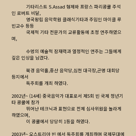
기타리스트 S.Assad 형제와 프랑스 파리콩쿨 주석
인 로버트 비달,
영국왕립 음악학원 클래식기타과 주임인 마이클 루
빈교수 등등
국제적 기타 전문가의 교류활동에 초청 연주하였으
며,
수멍의 예술적 잠재력과 열정적인 연주는 그들에게
깊은 인상을 남겼다.
북경 음악홀,중산 음악당,심천 대극장,곤명 대회당
등지에서
독주회를 개최 하였다.
2002년~ (14세) 중국음악가 대표로서 제5회 빈 국제 청년기
타 콩쿨에 참가
뛰어난 테크닉과 표현으로 전체 심사위원을 놀라게
하였으며,
이 콩쿨에서 당당히 1등을 하였다.
2003년~ 오스트리아 빈 에서 독주회를 개최하며 국제무대에