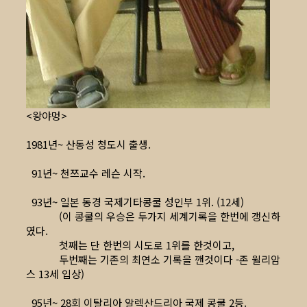
<왕야멍>
1981년~ 산동성 청도시 출생.
91년~ 천쯔교수 레슨 시작.
93년~ 일본 동경 국제기타콩쿨 성인부 1위. (12세)
(이 콩쿨의 우승은 두가지 세계기록을 한번에 갱신하
였다.
첫째는 단 한번의 시도로 1위를 한것이고,
두번째는 기존의 최연소 기록을 깬것이다 -존 윌리암
스 13세 입상)
95년~ 28회 이탈리아 알렉산드리아 국제 콩쿨 2등.